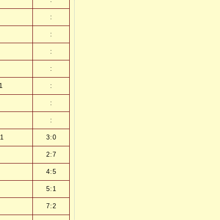
:
:
:
:
1
:
:
:
 1
3:0
2:7
4:5
5:1
7:2