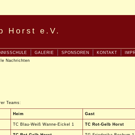
b Horst e.V.
NNISSCHULE
GALERIE
SPONSOREN
KONTAKT
IMP
lle Nachrichten
erer Teams:
Heim
Gast
TC Blau-Weiß Wanne-Eickel 1
TC Rot-Gelb Horst
TC Rot-Gelb Horst
TG Friederika Bochum 1